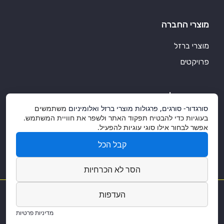
מוצרי החברה
מוצרי ברזל
פרויקטים
סורגדור אלומיניום
סורגדור- סורגים, פרגולות מוצרי ברזל ואלומיניום
משתמשים
מוצרי אלומיניום איכותיים
בעוגיות כדי להבטיח תפקוד האתר ולשפר את חוויית המשתמש.
אפשר לבחור אילו סוגי עוגיות להפעיל.
אלומיניום ועיצוב הבית
קבל הכל
בין לקוחותינו
הסר לא הכרחיות
העדפות
© 2026 כל הזכויות שמורות. פותח ועיצוב על ידי
מדיניות פרטיות
DreamZone