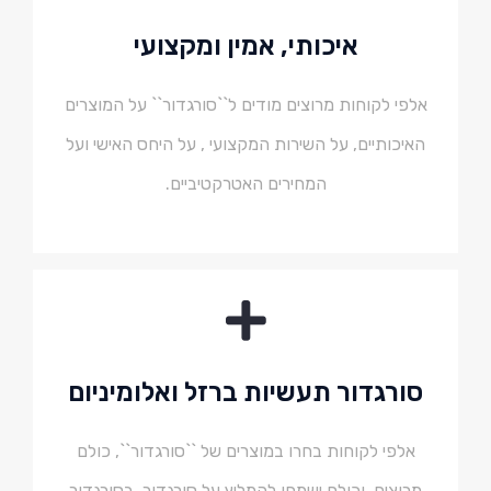
איכותי, אמין ומקצועי
אלפי לקוחות מרוצים מודים ל``סורגדור`` על המוצרים
האיכותיים, על השירות המקצועי , על היחס האישי ועל
המחירים האטרקטיביים.
סורגדור תעשיות ברזל ואלומיניום
אלפי לקוחות בחרו במוצרים של ``סורגדור``, כולם
מרוצים, וכולם ישמחו להמליץ על סורגדור.
בסורגדור