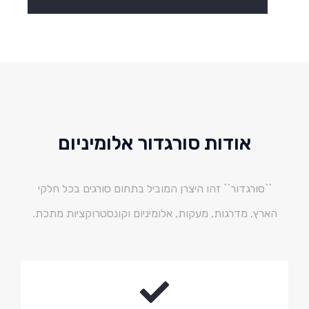
אודות סורגדור אלומיניום
``סורגדור`` זהו היצרן המוביל בתחום סורגים בכל חלקי
הארץ, מדרגות, מעקות, אלומיניום וקונסטרוקציות מתכת.