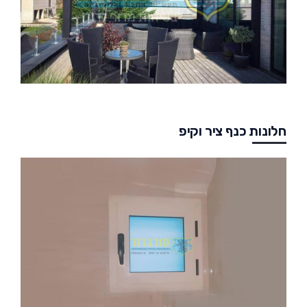
חלונות כנף ציר וקיפ