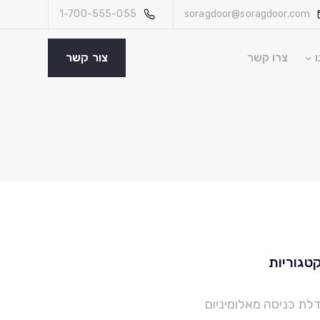
1-700-555-055
soragdoor@soragdoor.com
ו
צרו קשר
צור קשר
טגוריות
לת כניסה מאלומיניום