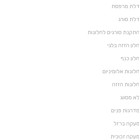
לת מרפסת
לת סורג
תקנת סורגים לחלונות
לון הזזה בלגי
לון כנף
לונות אלומיניום
לונות הזזה
א מסווג
דרגות פנים
עקה ברזל
עקה זכוכית