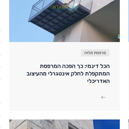
ד
ד
ה
ח
מרפסת תלויה
ח
הכל דינמי: כך הפכה המרפסת
ח
המתקפלת לחלק אינטגרלי מהעיצוב
ח
האדריכלי
ל
מ
מ
מ