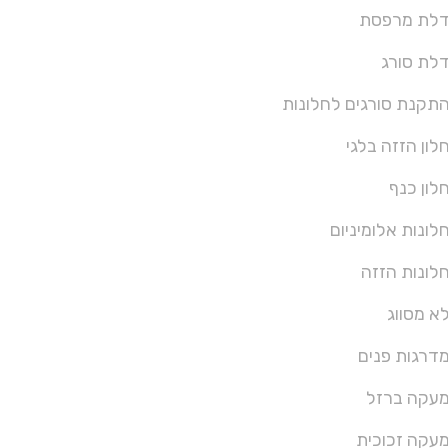
לת מרפסת
לת סורג
תקנת סורגים לחלונות
לון הזזה בלגי
לון כנף
לונות אלומיניום
לונות הזזה
א מסווג
דרגות פנים
עקה ברזל
עקה זכוכית