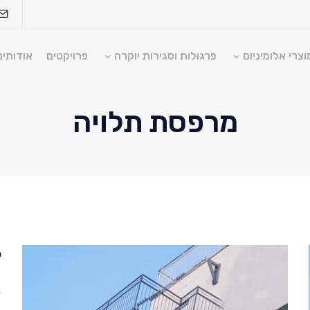
וצרי אלומיניום
פרגולות וסגירות יוקרה
פרויקטים
אודותינ
מרפסת תלויה
soragdoor@so
ק
ד