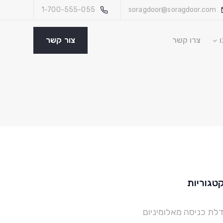
1-700-555-055
soragdoor@soragdoor.com
ו
צרו קשר
צור קשר
טגוריות
לת כניסה מאלומיניום