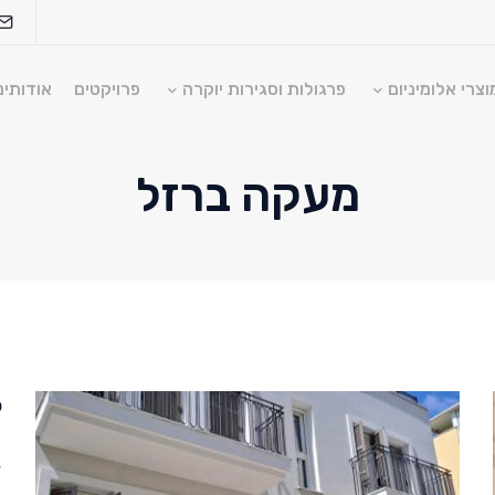
וצרי אלומיניום
פרגולות וסגירות יוקרה
פרויקטים
אודותינ
מעקה ברזל
soragdoor@so
ק
ד