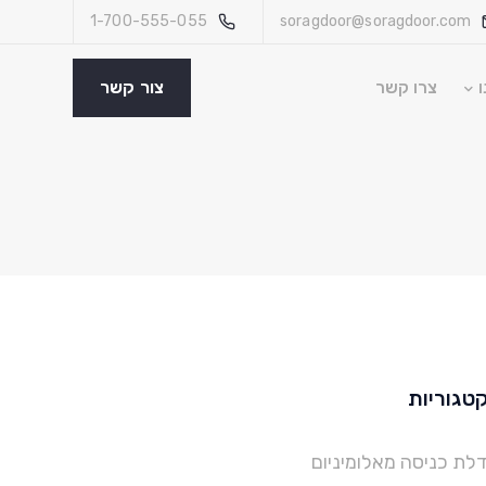
1-700-555-055
soragdoor@soragdoor.com
ו
צרו קשר
צור קשר
טגוריות
לת כניסה מאלומיניום