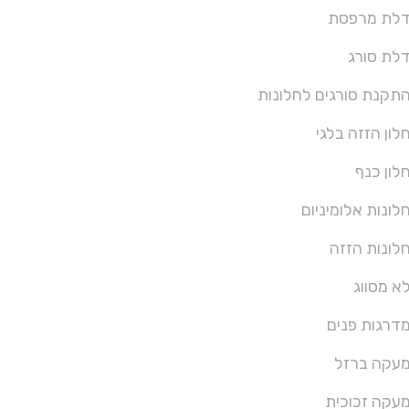
לת מרפסת
לת סורג
תקנת סורגים לחלונות
לון הזזה בלגי
לון כנף
לונות אלומיניום
לונות הזזה
א מסווג
דרגות פנים
עקה ברזל
עקה זכוכית