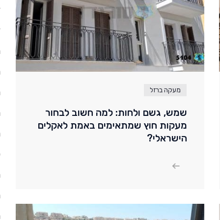
ד
ד
ה
ח
מעקה ברזל
ח
שמש, גשם ולחות: למה חשוב לבחור
ח
מעקות חוץ שמתאימים באמת לאקלים
ח
הישראלי?
ל
מ
מ
מ